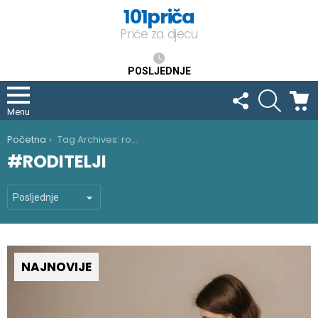
101priča
Priče za djecu
POSLJEDNJE
FOLLOW
SEARCH
C
US
Menu
You are here:
Početna
Tag Archives: roditelji
RODITELJI
NAJNOVIJE