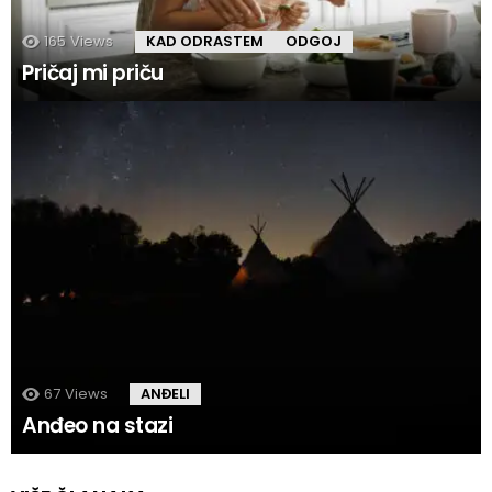
165
Views
KAD ODRASTEM
ODGOJ
Pričaj mi priču
67
Views
ANĐELI
Anđeo na stazi