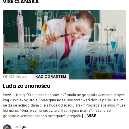
VIŠE ČLANAKA
133
Views
KAD ODRASTEM
Luda za znanošću
Pow! … Bang! “Što je sada napravila?” pitala se gospođa Jemison stojeći
kraj kuhinjskog stola. “Mae gura nos u sve stvari kad dobije priliku. Bojim
se da će jednog dana cijela kuća odletjeti u zrak!” Pogledala je svog muža
letimično. “Ona je samo radoznala, kao i njena mama”, našalio se
VIŠE
gospodin Jemison lagano potegnuvši pregaču […]
od
Igor