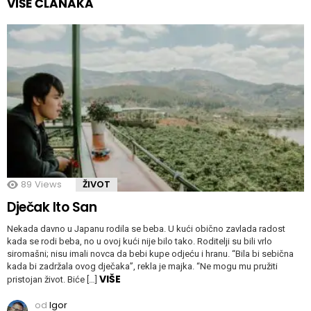
VIŠE ČLANAKA
89
Views
ŽIVOT
Dječak Ito San
Nekada davno u Japanu rodila se beba. U kući obično zavlada radost
kada se rodi beba, no u ovoj kući nije bilo tako. Roditelji su bili vrlo
siromašni; nisu imali novca da bebi kupe odjeću i hranu. “Bila bi sebična
kada bi zadržala ovog dječaka”, rekla je majka. “Ne mogu mu pružiti
VIŠE
pristojan život. Biće […]
od
Igor