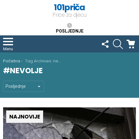
101priča
Priče za djecu
POSLJEDNJE
FOLLOW
SEARCH
C
US
Menu
You are here:
Početna
Tag Archives: nevolje
NEVOLJE
NAJNOVIJE