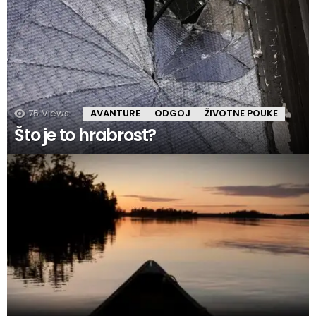
75
Views
AVANTURE
ODGOJ
ŽIVOTNE POUKE
Što je to hrabrost?