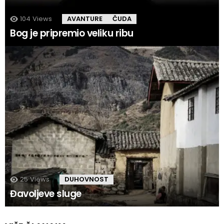
104
Views
AVANTURE
ČUDA
Bog je pripremio veliku ribu
25
Views
DUHOVNOST
Đavoljeve sluge