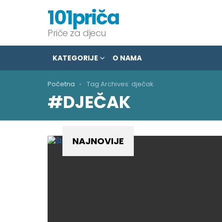
101priča
Priče za djecu
KATEGORIJE
O NAMA
You are here:
Početna
Tag Archives: dječak
DJEČAK
NAJNOVIJE