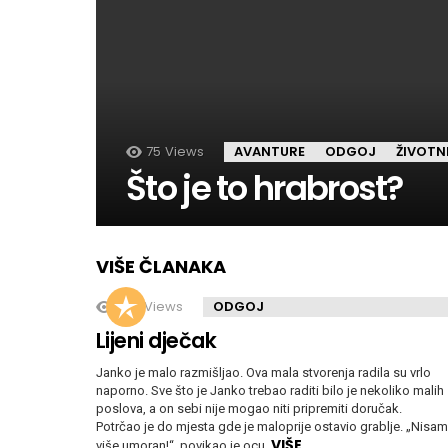
75
Views
AVANTURE
ODGOJ
ŽIVOTN
Što je to hrabrost?
VIŠE ČLANAKA
283
Views
ODGOJ
Lijeni dječak
Janko je malo razmišljao. Ova mala stvorenja radila su vrlo
naporno. Sve što je Janko trebao raditi bilo je nekoliko malih
poslova, a on sebi nije mogao niti pripremiti doručak.
Potrčao je do mjesta gde je maloprije ostavio grablje. „Nisam
VIŠE
više umoran!“, povikao je ocu.