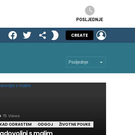
POSLJEDNJE
Facebook
Twitter
SEARCH
FOLLOW
LOGIN
SWITCH
CREATE
US
SKIN
75
Views
KAD ODRASTEM
ODGOJ
ŽIVOTNE POUKE
adovoljni s malim