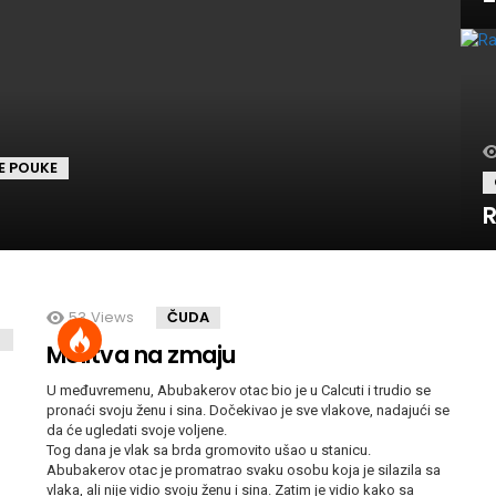
E POUKE
R
53
Views
ČUDA
Molitva na zmaju
U međuvremenu, Abubakerov otac bio je u Calcuti i trudio se
pronaći svoju ženu i sina. Dočekivao je sve vlakove, nadajući se
da će ugledati svoje voljene.
Tog dana je vlak sa brda gromovito ušao u stanicu.
Abubakerov otac je promatrao svaku osobu koja je silazila sa
vlaka, ali nije vidio svoju ženu i sina. Zatim je vidio kako sa